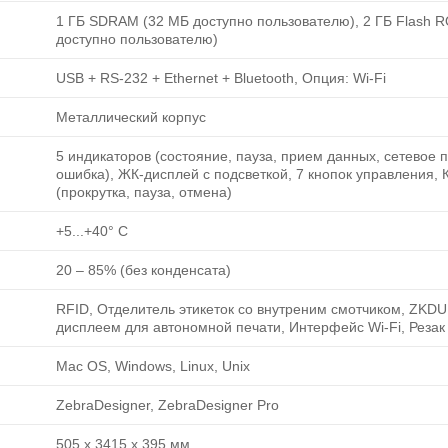
1 ГБ SDRAM (32 МБ доступно пользователю), 2 ГБ Flash 
доступно пользователю)
USB + RS-232 + Ethernet + Bluetooth, Опция: Wi-Fi
Металлический корпус
5 индикаторов (состояние, пауза, прием данных, сетевое 
ошибка), ЖК-дисплей с подсветкой, 7 кнопок управления, 
(прокрутка, пауза, отмена)
+5...+40° C
20 ‒ 85% (без конденсата)
RFID, Отделитель этикеток со внутреним смотчиком, ZKDU 
дисплеем для автономной печати, Интерфейс Wi-Fi, Резак
Mac OS, Windows, Linux, Unix
ZebraDesigner, ZebraDesigner Pro
505 x 3415 x 395 мм