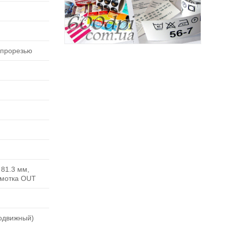
 прорезью
 81.3 мм,
амотка OUT
подвижный)