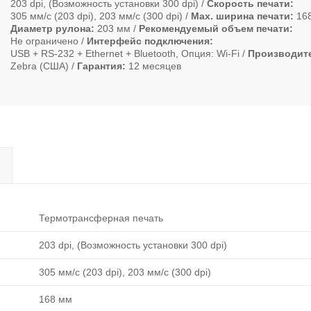
203 dpi, (Возможность установки 300 dpi)
Скорость печати
305 мм/с (203 dpi), 203 мм/с (300 dpi)
Max. ширина печати
16
Диаметр рулона
203 мм
Рекомендуемый объем печати
Не ограничено
Интерфейс подключения
USB + RS-232 + Ethernet + Bluetooth, Опция: Wi-Fi
Производит
Zebra (США)
Гарантия
12 месяцев
Термотрансферная печать
203 dpi, (Возможность установки 300 dpi)
305 мм/с (203 dpi), 203 мм/с (300 dpi)
168 мм