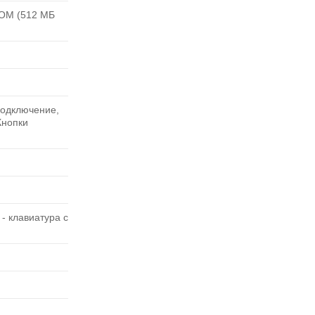
ROM (512 МБ
подключение,
Кнопки
- клавиатура с