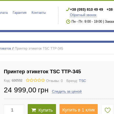
+38 (093) 810 49 49
+38 
плата
Гарантия
Контакты
Обратный звонок
Пн - Пт: 9:00 - 19:00 | Зака
тикеток
Принтер этикеток TSC TTP-345
Принтер этикеток TSC TTP-345
Отзывы: 0
Бренд:
TSC
Код:
600592
24 999
,00
грн
Следить за ценой
Купить в 1 клик
Купить