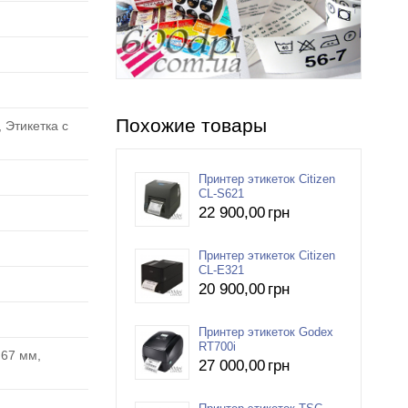
Похожие товары
 Этикетка с
Принтер этикеток Citizen
CL-S621
22 900
,00
грн
Принтер этикеток Citizen
CL-E321
20 900
,00
грн
Принтер этикеток Godex
RT700i
 67 мм,
27 000
,00
грн