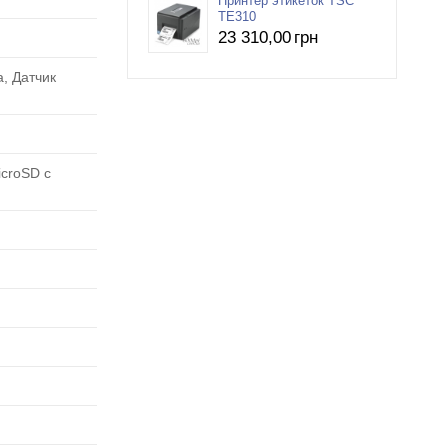
Принтер этикеток TSC
TE310
23 310
,00
грн
, Датчик
croSD с