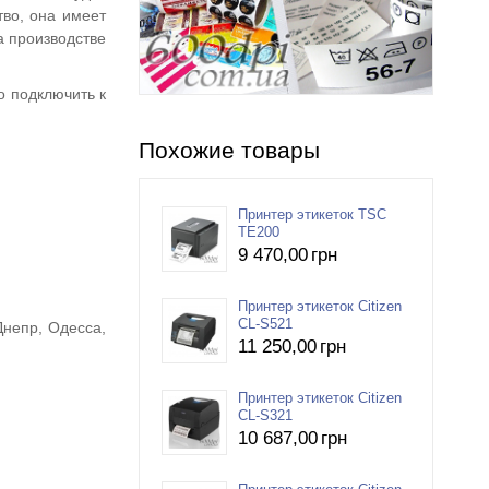
тво, она имеет
а производстве
о подключить к
Похожие товары
Принтер этикеток TSC
TE200
9 470
,00
грн
Принтер этикеток Citizen
CL-S521
Днепр, Одесса,
11 250
,00
грн
Принтер этикеток Citizen
CL-S321
10 687
,00
грн