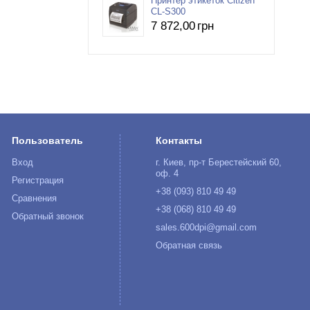
Принтер этикеток Citizen
CL-S300
7 872
,00
грн
Пользователь
Контакты
Вход
г. Киев, пр-т Берестейский 60,
оф. 4
Регистрация
+38 (093) 810 49 49
Сравнения
+38 (068) 810 49 49
Обратный звонок
sales.600dpi@gmail.com
Обратная связь