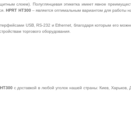
ащитным слоем). Полуглянцевая этикетка имеет явное преимущес
ся.
HPRT HT300
– является оптимальным вариантом для работы н
терфейсами USB, RS-232 и Ethernet, благодаря которым его можн
стройствам торгового оборудования.
 HT300
с доставкой в любой уголок нашей страны: Киев, Харьков, 