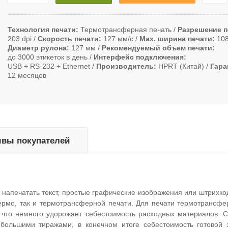
Технология печати
Термотрансферная печать
Разрешение п
203 dpi
Скорость печати
127 мм/с
Max. ширина печати
10
Диаметр рулона
127 мм
Рекомендуемый объем печати
до 3000 этикеток в день
Интерфейс подключения
USB + RS-232 + Ethernet
Производитель
HPRT (Китай)
Гара
12 месяцев
вы покупателей
напечатать текст, простые графические изображения или штрихкод
термо, так и термотрансферной печати. Для печати термотрансф
, что немного удорожает себестоимость расходных материалов. С
) большими тиражами, в конечном итоге себестоимость готовой э