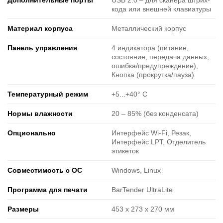
Дополнительные порты
USB 2.0 ‒ для сканера штрих-
кода или внешней клавиатуры
Материал корпуса
Металлический корпус
Панель управления
4 индикатора (питание,
состояние, передача данных,
ошибка/предупреждение),
Кнопка (прокрутка/пауза)
Температурный режим
+5...+40° C
Нормы влажности
20 ‒ 85% (без конденсата)
Опционально
Интерфейс Wi-Fi, Резак,
Интерфейс LPT, Отделитель
этикеток
Совместимость с ОС
Windows, Linux
Программа для печати
BarTender UltraLite
Размеры
453 x 273 x 270 мм