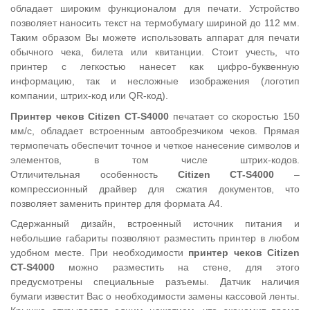
обладает широким функционалом для печати. Устройство
позволяет наносить текст на термобумагу шириной до 112 мм.
Таким образом Вы можете использовать аппарат для печати
обычного чека, билета или квитанции. Стоит учесть, что
принтер с легкостью нанесет как цифро-буквенную
информацию, так и несложные изображения (логотип
компании, штрих-код или QR-код).
Принтер чеков Citizen CT-S4000
печатает со скоростью 150
мм/с, обладает встроенным автообрезчиком чеков. Прямая
термопечать обеспечит точное и четкое нанесение символов и
элементов, в том числе штрих-кодов.
Отличительная особенность
Citizen CT-S4000
–
компрессионный драйвер для сжатия документов, что
позволяет заменить принтер для формата А4.
Сдержанный дизайн, встроенный источник питания и
небольшие габариты позволяют разместить принтер в любом
удобном месте. При необходимости
принтер чеков Citizen
CT-S4000
можно разместить на стене, для этого
предусмотрены специальные разъемы. Датчик наличия
бумаги известит Вас о необходимости замены кассовой ленты.