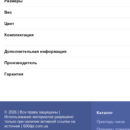
Размеры
Вес
Цвет
Комплектация
Дополнительная информация
Производитель
Гарантия
© 2026 | Все права защищены |
Каталог
Использование материалов разрешено
только при наличии активной ссылки на
Принтеры чеков
источник | 600dpi.com.ua
Принтеры этикето