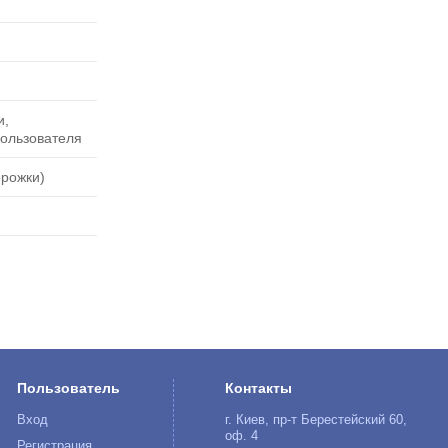
и,
пользователя
орожки)
Пользователь
Контакты
Вход
г. Киев, пр-т Берестейский 60,
оф. 4
Регистрация