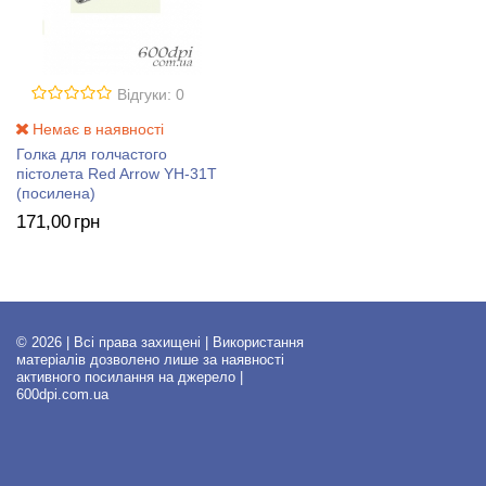
Відгуки: 0
Немає в наявності
Голка для голчастого
пістолета Red Arrow YH-31T
(посилена)
171
,00
грн
© 2026 | Всі права захищені | Використання
матеріалів дозволено лише за наявності
активного посилання на джерело |
600dpi.com.ua