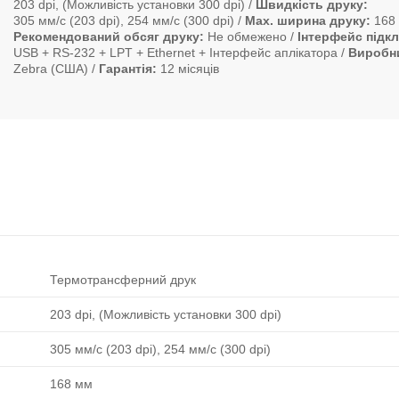
203 dpi, (Можливість установки 300 dpi)
Швидкість друку
305 мм/с (203 dpi), 254 мм/с (300 dpi)
Max. ширина друку
168
Рекомендований обсяг друку
Не обмежено
Інтерфейс підк
USB + RS-232 + LPT + Ethernet + Інтерфейс аплікатора
Виробн
Zebra (США)
Гарантія
12 місяців
Термотрансферний друк
203 dpi, (Можливість установки 300 dpi)
305 мм/с (203 dpi), 254 мм/с (300 dpi)
168 мм