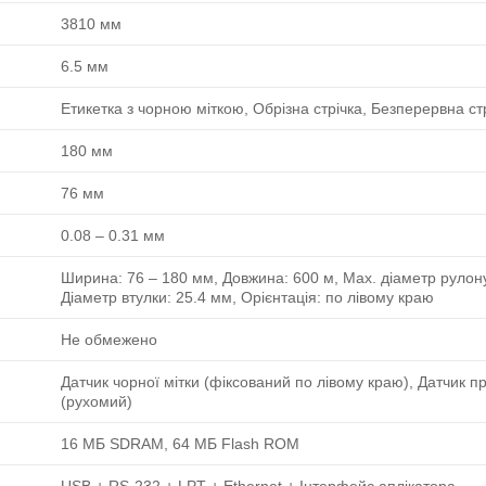
3810 мм
6.5 мм
Етикетка з чорною міткою, Обрізна стрічка, Безперервна ст
180 мм
76 мм
0.08 ‒ 0.31 мм
Ширина: 76 ‒ 180 мм, Довжина: 600 м, Max. діаметр рулону
Діаметр втулки: 25.4 мм, Орієнтація: по лівому краю
Не обмежено
Датчик чорної мітки (фіксований по лівому краю), Датчик п
(рухомий)
16 МБ SDRAM, 64 МБ Flash ROM