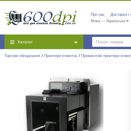
Про нас
Доставка і
Мова — Українська
Каталог
Торгове обладнання
Принтери етикеток
Промислові принтери етике