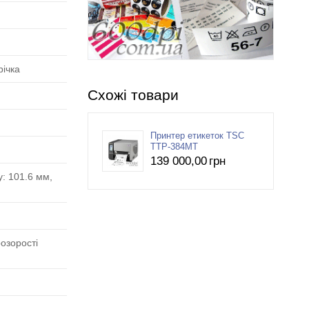
річка
Схожі товари
Принтер етикеток TSC
TTP-384MT
139 000
,00
грн
: 101.6 мм,
розорості