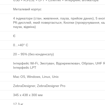
USB + RS-232 + LPT + Ethernet + Інтерфейс аплікатора
Металевий корпус
4 індикатори (стан, живлення, пауза, прийом даних), 5 кно
РК-дисплей, який повертається, Кнопки (прокручування, ка
пауза, відміна)
Є
0...+40° C
20 ‒ 95% (без конденсату)
Інтерфейс Wi-Fi, Змотувач, Відокремлювач, Обрізач, UHF 
Інтерфейс LPT
Mac OS, Windows, Linux, Unix
ZebraDesigner, ZebraDesigner Pro
345 x 438 x 300 мм
17.3 кг