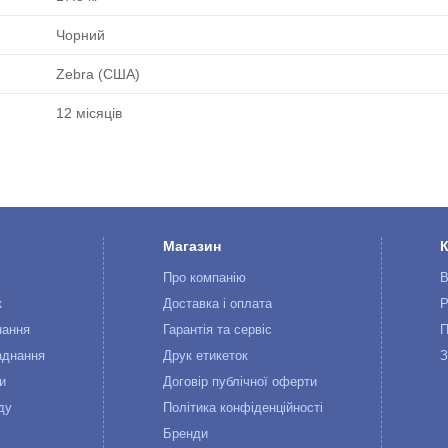
Чорний
Zebra (США)
12 місяців
Магазин
Про компанію
В
к
Доставка і оплата
Р
нання
Гарантія та сервіс
П
аднання
Друк етикеток
З
и
Договір публічної оферти
ду
Політика конфіденційності
Бренди