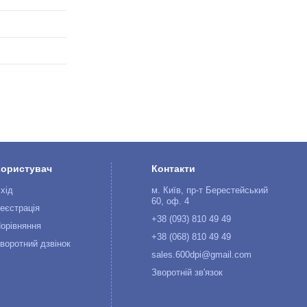
Користувач
Контакти
хід
м. Київ, пр-т Берестейський
60, оф. 4
еєстрація
+38 (093) 810 49 49
орівняння
+38 (068) 810 49 49
воротний дзвінок
sales.600dpi@gmail.com
Зворотній зв'язок