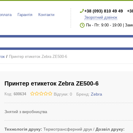
+38 (093) 810 49 49
+3
 оплата
Гарантія
Контакти
Зворотний дзвінок
Пн - Пт: 9:00 - 19:00 | За
ток
Принтер етикеток Zebra ZE500-6
Принтер етикеток Zebra ZE500-6
Відгуки: 0
Бренд:
Zebra
Код:
600634
Знятий з виробництва
Технологія друку
Термотрансферний друк
Дозвіл друку