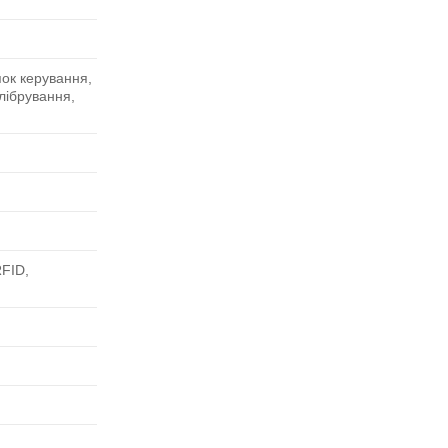
пок керування,
лібрування,
RFID,