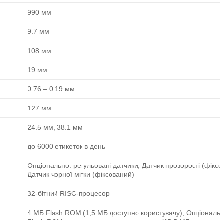
990 мм
9.7 мм
108 мм
19 мм
0.76 ‒ 0.19 мм
127 мм
24.5 мм, 38.1 мм
до 6000 етикеток в день
Опціонально: регульовані датчики, Датчик прозорості (фікс
Датчик чорної мітки (фіксований)
32-бітний RISC-процесор
4 МБ Flash ROM (1,5 МБ доступно користувачу), Опціонал