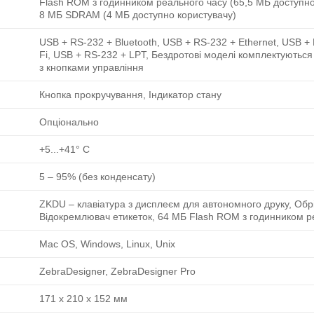
Flash ROM з годинником реального часу (65,5 МБ доступно
8 МБ SDRAM (4 МБ доступно користувачу)
USB + RS-232 + Bluetooth, USB + RS-232 + Ethernet, USB +
Fi, USB + RS-232 + LPT, Бездротові моделі комплектуютьс
з кнопками управління
Кнопка прокручування, Індикатор стану
Опціонально
+5...+41° C
5 ‒ 95% (без конденсату)
ZKDU – клавіатура з дисплеєм для автономного друку, Обрі
Відокремлювач етикеток, 64 МБ Flash ROM з годинником р
Mac OS, Windows, Linux, Unix
ZebraDesigner, ZebraDesigner Pro
171 x 210 x 152 мм