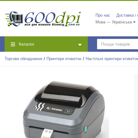
Про нас
Доставка і
Мова — Українська
Каталог
Торгове обладнання
Принтери етикеток
Настільні принтери етикето