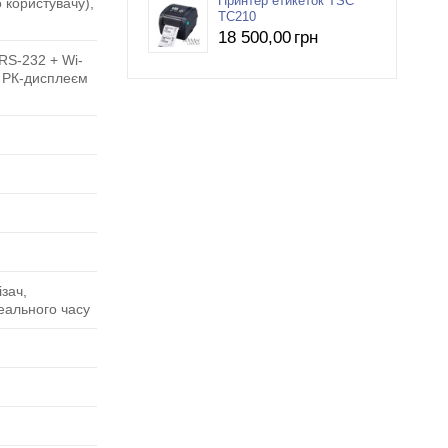
Принтер етикеток TSC
 користувачу),
TC210
18 500
,00
грн
 RS-232 + Wi-
я РК-дисплеєм
зач,
еального часу