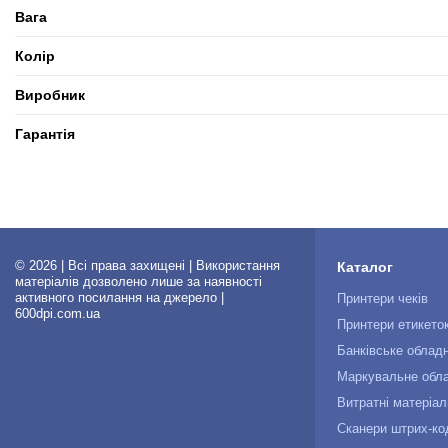
Вага
Колір
Виробник
Гарантія
© 2026 | Всі права захищені | Використання
Каталог
матеріалів дозволено лише за наявності
активного посилання на джерело |
Принтери чеків
600dpi.com.ua
Принтери етикето
Банківське облад
Маркувальне обл
Витратні матеріал
Сканери штрих-ко