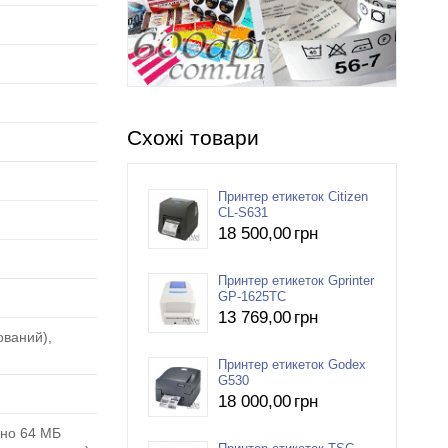
Схожі товари
Принтер етикеток Citizen
CL-S631
18 500
,00
грн
Принтер етикеток Gprinter
GP-1625TC
13 769
,00
грн
ований),
Принтер етикеток Godex
G530
18 000
,00
грн
ьно 64 МБ