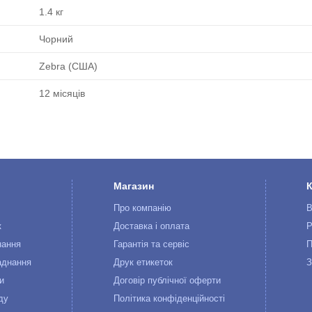
1.4 кг
Чорний
Zebra (США)
12 місяців
Магазин
Про компанію
В
к
Доставка і оплата
Р
нання
Гарантія та сервіс
П
аднання
Друк етикеток
З
и
Договір публічної оферти
ду
Політика конфіденційності