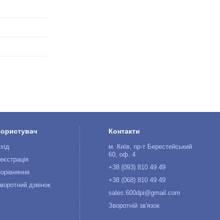
Користувач
Контакти
хід
м. Київ, пр-т Берестейський
60, оф. 4
еєстрація
+38 (093) 810 49 49
орівняння
+38 (068) 810 49 49
воротний дзвінок
sales.600dpi@gmail.com
Зворотній зв'язок