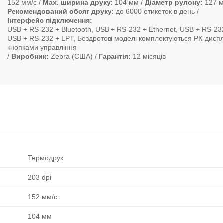
152 мм/с
Max. ширина друку
104 мм
Діаметр рулону
127 
Рекомендований обсяг друку
до 6000 етикеток в день
Інтерфейс підключення
USB + RS-232 + Bluetooth, USB + RS-232 + Ethernet, USB + RS-232
USB + RS-232 + LPT, Бездротові моделі комплектуються РК-дисп
кнопками управління
Виробник
Zebra (США)
Гарантія
12 місяців
Термодрук
203 dpi
152 мм/с
104 мм