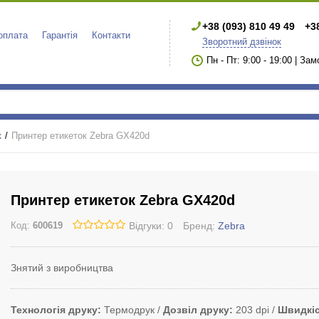
+38 (093) 810 49 49
+3
 оплата
Гарантія
Контакти
Зворотний дзвінок
Пн - Пт: 9:00 - 19:00 | За
к
Принтер етикеток Zebra GX420d
Принтер етикеток Zebra GX420d
Відгуки: 0
Бренд:
Zebra
Код:
600619
Знятий з виробництва
Технологія друку
Термодрук
Дозвіл друку
203 dpi
Швидкіс