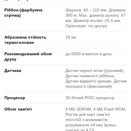
Ріббон (фарбуюча
Ширина: 40 ‒ 110 мм, Довжина:
стрічка)
300 м, Max. діаметр рулону: 67
мм, Діаметр втулки: 25.4 мм,
Орієнтація: по центру
Абразивна стійкість
25 км
термоголовки
Рекомендований обсяг
до 6000 етикеток в день
друку
Датчики
Датчик чорної мітки (рухомий),
Датчик наявності ріббона,
Датчик відкритої кришки, Датчик
прозорості (фіксований)
Процесор
32-бітний RISC-процесор
Обсяг пам'яті
8 МБ SDRAM, 4 МБ Flash ROM,
Роз'єм для карт пам'яті
microSD з можливістю
розширення об'єму флеш-
пам'яті до 4 Гб