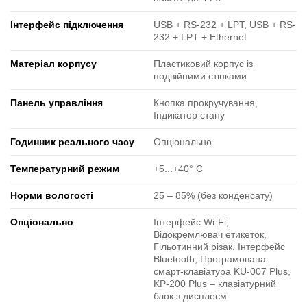
Інтерфейс підключення
USB + RS-232 + LPT, USB + RS-
232 + LPT + Ethernet
Матеріал корпусу
Пластиковий корпус із
подвійними стінками
Панель управління
Кнопка прокручування,
Індикатор стану
Годинник реального часу
Опціонально
Температурний режим
+5...+40° C
Норми вологості
25 ‒ 85% (без конденсату)
Опціонально
Інтерфейс Wi-Fi,
Відокремлювач етикеток,
Гільотинний різак, Інтерфейс
Bluetooth, Програмована
смарт-клавіатура KU-007 Plus,
KP-200 Plus – клавіатурний
блок з дисплеєм