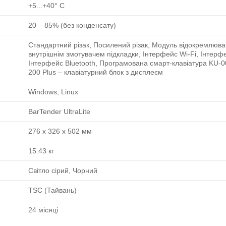
+5...+40° C
20 ‒ 85% (без конденсату)
Стандартний різак, Посилений різак, Модуль відокремлюва
внутрішнім змотувачем підкладки, Інтерфейс Wi-Fi, Інтерф
Інтерфейс Bluetooth, Програмована смарт-клавіатура KU-00
200 Plus – клавіатурний блок з дисплеєм
Windows, Linux
BarTender UltraLite
276 x 326 x 502 мм
15.43 кг
Світло сірий, Чорний
TSC (Тайвань)
24 місяці