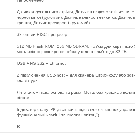
Не обмежено
Датчик кодувальника стрічки, Датчик швидкого закінчення е
чорної мітки (рухомий), Датчик наявності етикетки, Датчик в
кришки, Датчик прозорості (рухомий)
32-бітний RISC-процесор
512 МБ Flash ROM, 256 МБ SDRAM, Роз'єм для карт micro 
можливістю розширення обсягу флеш-пам'яті до 32 ГБ
USB + RS-232 + Ethernet
2 підключення USB-host ‒ для сканера штрих-коду або зов
клавіатури
Лита алюмінієва основа та рама, Металева кришка з вели
вікном
Індикатор стану, РК-дисплей із підсвіткою, 6 кнопок управлі
функціональні клавіші та кнопки навігації)
Є