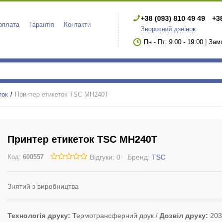
+38 (093) 810 49 49
+3
 оплата
Гарантія
Контакти
Зворотний дзвінок
Пн - Пт: 9:00 - 19:00 | За
ток
Принтер етикеток TSC MH240T
Принтер етикеток TSC MH240T
Відгуки: 0
Бренд:
TSC
Код:
600557
Знятий з виробництва
Технологія друку
Термотрансферний друк
Дозвіл друку
203