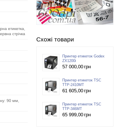
урна етикетка,
ервна стрічка
Схожі товари
Принтер етикеток Godex
ZX1200i
57 000
,00
грн
Принтер етикеток TSC
TTP-2410MT
61 605
,00
грн
ну: 90 мм,
Принтер етикеток TSC
TTP-346MT
65 999
,00
грн