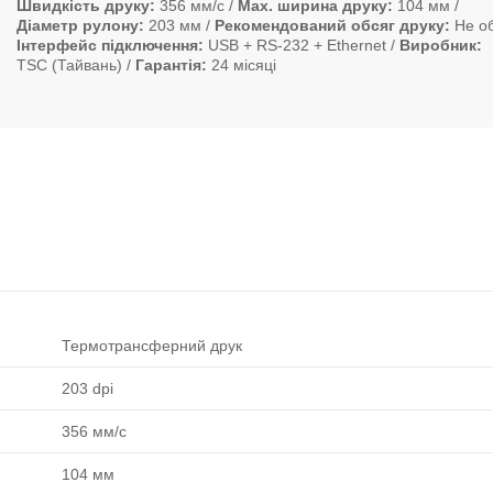
Швидкість друку
356 мм/с
Max. ширина друку
104 мм
Діаметр рулону
203 мм
Рекомендований обсяг друку
Не о
Інтерфейс підключення
USB + RS-232 + Ethernet
Виробник
TSC (Тайвань)
Гарантія
24 місяці
Термотрансферний друк
203 dpi
356 мм/с
104 мм