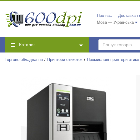
Про нас
Доставка і
Мова — Українська
Каталог
Торгове обладнання
Принтери етикеток
Промислові принтери етике