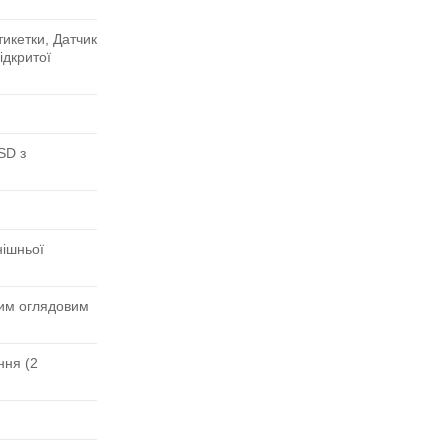
тикетки, Датчик
ідкритої
SD з
нішньої
ким оглядовим
ння (2