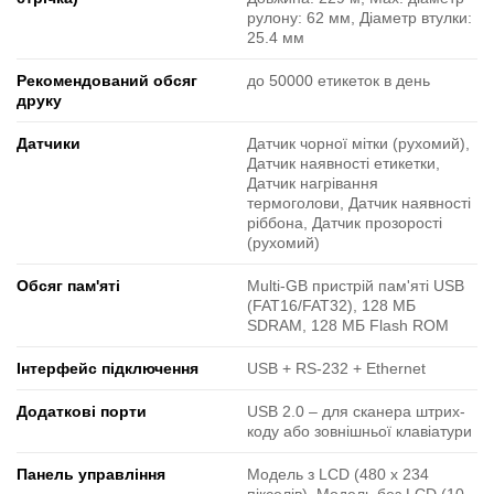
рулону: 62 мм, Діаметр втулки:
25.4 мм
Рекомендований обсяг
до 50000 етикеток в день
друку
Датчики
Датчик чорної мітки (рухомий),
Датчик наявності етикетки,
Датчик нагрівання
термоголови, Датчик наявності
ріббона, Датчик прозорості
(рухомий)
Обсяг пам'яті
Multi-GB пристрій пам'яті USB
(FAT16/FAT32), 128 МБ
SDRAM, 128 МБ Flash ROM
Інтерфейс підключення
USB + RS-232 + Ethernet
Додаткові порти
USB 2.0 ‒ для сканера штрих-
коду або зовнішньої клавіатури
Панель управління
Модель з LCD (480 x 234