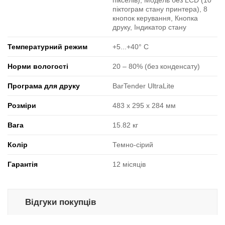
пікселів), Модель без LCD (10
піктограм стану принтера), 8
кнопок керування, Кнопка
друку, Індикатор стану
Температурний режим
+5...+40° C
Норми вологості
20 ‒ 80% (без конденсату)
Програма для друку
BarTender UltraLite
Розміри
483 x 295 x 284 мм
Вага
15.82 кг
Колір
Темно-сірий
Гарантія
12 місяців
Відгуки покупців