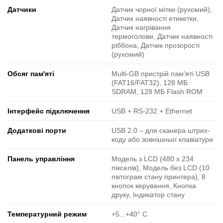
Датчики
Датчик чорної мітки (рухомий),
Датчик наявності етикетки,
Датчик нагрівання
термоголови, Датчик наявності
ріббона, Датчик прозорості
(рухомий)
Обсяг пам'яті
Multi-GB пристрій пам'яті USB
(FAT16/FAT32), 128 МБ
SDRAM, 128 МБ Flash ROM
Інтерфейс підключення
USB + RS-232 + Ethernet
Додаткові порти
USB 2.0 ‒ для сканера штрих-
коду або зовнішньої клавіатури
Панель управління
Модель з LCD (480 x 234
пікселів), Модель без LCD (10
піктограм стану принтера), 8
кнопок керування, Кнопка
друку, Індикатор стану
Температурний режим
+5...+40° C