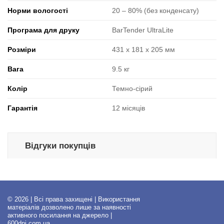
Норми вологості
20 ‒ 80% (без конденсату)
Програма для друку
BarTender UltraLite
Розміри
431 x 181 x 205 мм
Вага
9.5 кг
Колір
Темно-сірий
Гарантія
12 місяців
Відгуки покупців
© 2026 | Всі права захищені | Використання
матеріалів дозволено лише за наявності
активного посилання на джерело |
600dpi.com.ua