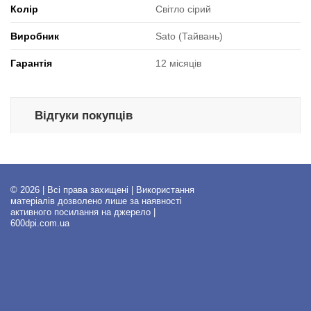
Колір
Світло сірий
Виробник
Sato (Тайвань)
Гарантія
12 місяців
Відгуки покупців
© 2026 | Всі права захищені | Використання
матеріалів дозволено лише за наявності
активного посилання на джерело |
600dpi.com.ua