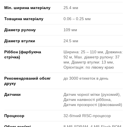
Min. ширина матеріалу
25.4 мм
Товщина матеріалу
0.06 ‒ 0.25 мм
Діаметр рулону
109 мм
Діаметр втулки
24.5 мм
Ріббон (фарбуюча
Ширина: 25 ‒ 110 мм, Довжина:
стрічка)
92 м, Max. діаметр рулону: 37
мм, Діаметр втулки: 13 мм,
Орієнтація: по лівому краю
Рекомендований обсяг
до 3000 етикеток в день
друку
Датчики
Датчик чорної мітки (рухомий),
Датчик наявності ріббона,
Датчик прозорості (фіксований)
Процесор
32-бітний RISC-процесор
Обсяг пам'яті
8 МБ SDRAM, 4 МБ Flash ROM