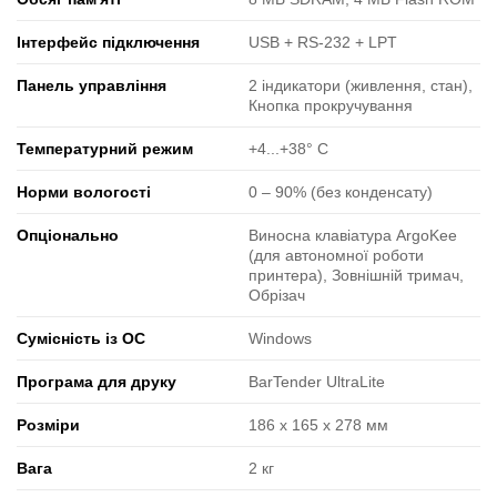
Інтерфейс підключення
USB + RS-232 + LPT
Панель управління
2 індикатори (живлення, стан),
Кнопка прокручування
Температурний режим
+4...+38° C
Норми вологості
0 ‒ 90% (без конденсату)
Опціонально
Виносна клавіатура ArgoKee
(для автономної роботи
принтера), Зовнішній тримач,
Обрізач
Сумісність із ОС
Windows
Програма для друку
BarTender UltraLite
Розміри
186 x 165 x 278 мм
Вага
2 кг