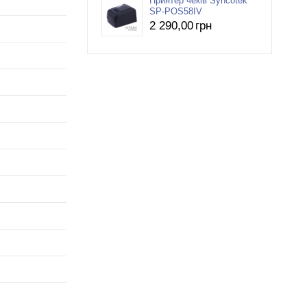
Принтер чеків Syncotek
SP-POS58IV
2 290
,00
грн