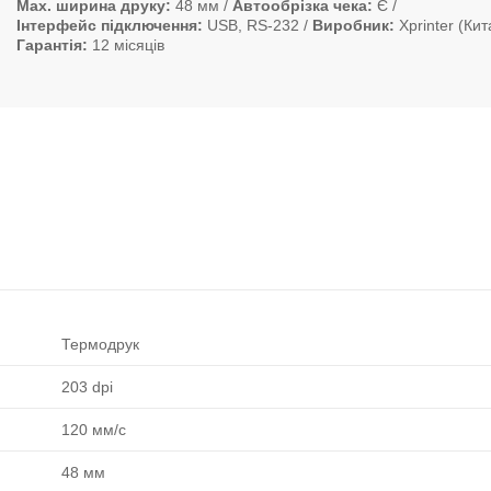
Max. ширина друку
48 мм
Автообрізка чека
Є
Інтерфейс підключення
USB, RS-232
Виробник
Xprinter (Кит
Гарантія
12 місяців
Термодрук
203 dpi
120 мм/с
48 мм