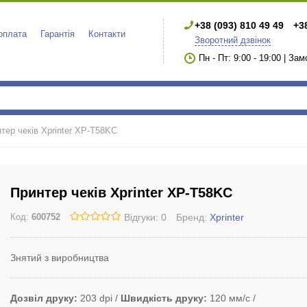
+38 (093) 810 49 49
+3
 оплата
Гарантія
Контакти
Зворотний дзвінок
Пн - Пт: 9:00 - 19:00 | За
тер чеків Xprinter XP-T58KC
Принтер чеків Xprinter XP-T58KC
Відгуки: 0
Бренд:
Xprinter
Код:
600752
Знятий з виробництва
Дозвіл друку
203 dpi
Швидкість друку
120 мм/с