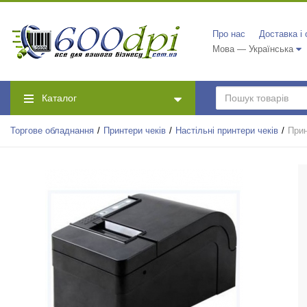
Про нас
Доставка і
Мова — Українська
Каталог
Торгове обладнання
Принтери чеків
Настільні принтери чеків
Прин