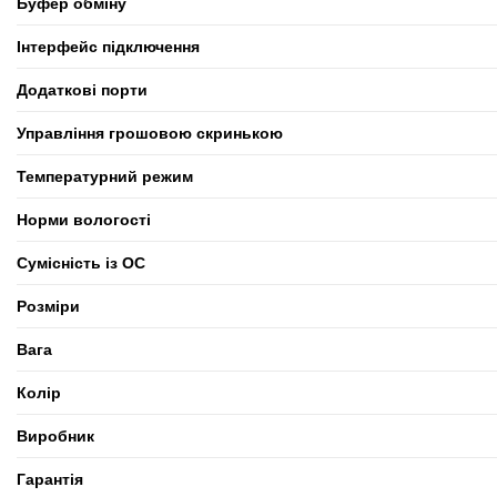
Буфер обміну
Інтерфейс підключення
Додаткові порти
Управління грошовою скринькою
Температурний режим
Норми вологості
Сумісність із ОС
Розміри
Вага
Колір
Виробник
Гарантія