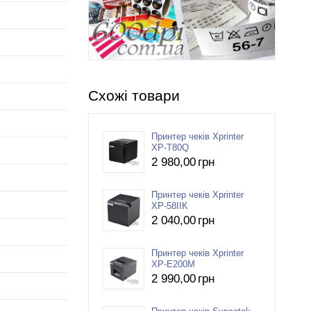
Схожі товари
Принтер чеків Xprinter
XP-T80Q
2 980
,00
грн
Принтер чеків Xprinter
XP-58IIK
2 040
,00
грн
Принтер чеків Xprinter
XP-E200M
2 990
,00
грн