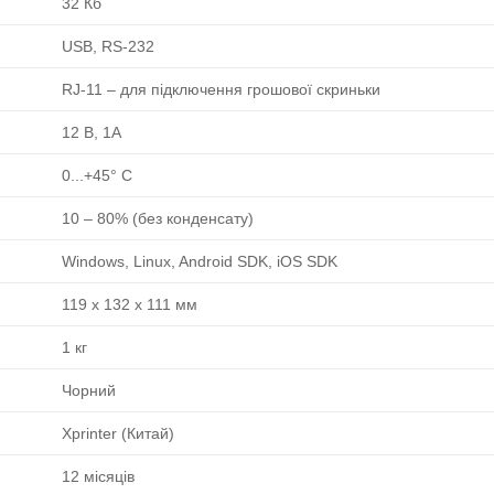
32 Кб
USB, RS-232
RJ-11 ‒ для підключення грошової скриньки
12 В, 1А
0...+45° C
10 ‒ 80% (без конденсату)
Windows, Linux, Android SDK, iOS SDK
119 x 132 x 111 мм
1 кг
Чорний
Xprinter (Китай)
12 місяців