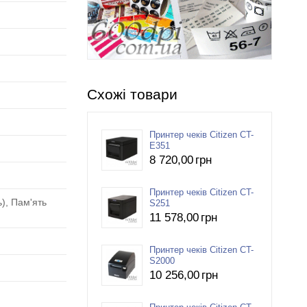
Схожі товари
Принтер чеків Citizen CT-
E351
8 720
,00
грн
Принтер чеків Citizen CT-
), Пам'ять
S251
11 578
,00
грн
Принтер чеків Citizen CT-
S2000
10 256
,00
грн