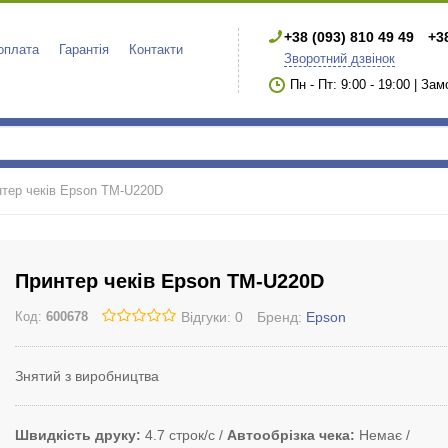
+38 (093) 810 49 49
+3
 оплата
Гарантія
Контакти
Зворотний дзвінок
Пн - Пт: 9:00 - 19:00 | За
тер чеків Epson TM-U220D
Принтер чеків Epson TM-U220D
Відгуки: 0
Бренд:
Epson
Код:
600678
Знятий з виробництва
Швидкість друку
4.7 строк/с
Автообрізка чека
Немає