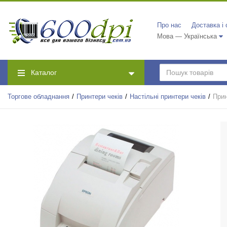
Про нас
Доставка і
Мова — Українська
Каталог
Торгове обладнання
Принтери чеків
Настільні принтери чеків
Прин