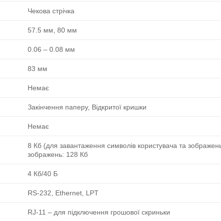
Чекова стрічка
57.5 мм, 80 мм
0.06 ‒ 0.08 мм
83 мм
Немає
Закінчення паперу, Відкритої кришки
Немає
8 Кб (для завантаження символів користувача та зображень
зображень: 128 Кб
4 Кб/40 Б
RS-232, Ethernet, LPT
RJ-11 ‒ для підключення грошової скриньки