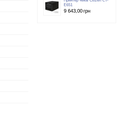
Принтер чеків Citizen CT-
E651
9 643
,00
грн