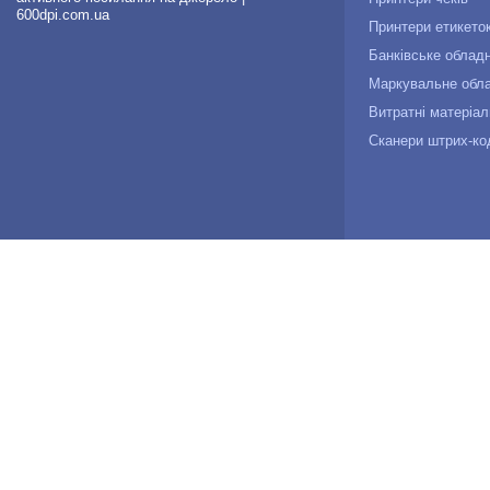
600dpi.com.ua
Принтери етикето
Банківське облад
Маркувальне обл
Витратні матеріал
Сканери штрих-ко