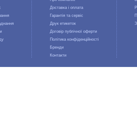
к
Доставка і оплата
Р
нання
Гарантія та сервіс
П
аднання
Друк етикеток
З
и
Договір публічної оферти
ду
Політика конфіденційності
Бренди
Контакти