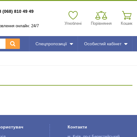
8 (068) 810 49 49
Улюблені
Порівняння
Кошик
мовлення онлайн: 24/7
Спецпропозиції
Особистий кабінет
Користувач
Контакти
хід
м. Київ, пр-т Берестейський