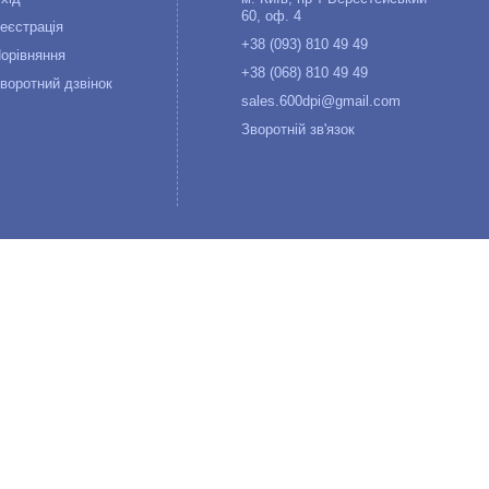
60, оф. 4
еєстрація
+38 (093) 810 49 49
орівняння
+38 (068) 810 49 49
воротний дзвінок
sales.600dpi@gmail.com
Зворотній зв'язок