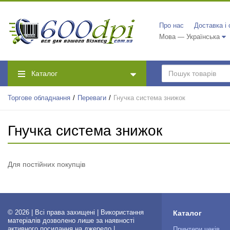
Про нас
Доставка і
Мова — Українська
Каталог
Торгове обладнання
Переваги
Гнучка система знижок
Гнучка система знижок
Для постійних покупців
© 2026 | Всі права захищені | Використання
Каталог
матеріалів дозволено лише за наявності
активного посилання на джерело |
Принтери чеків