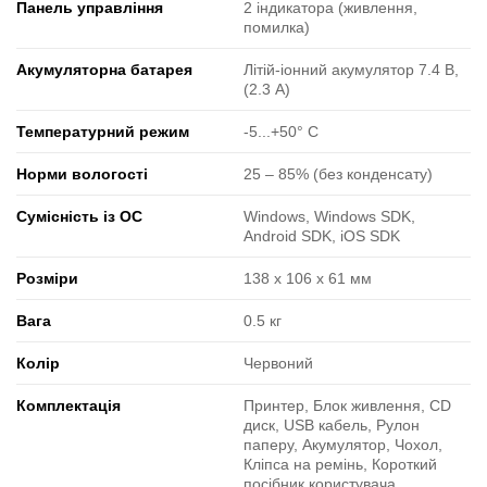
Панель управління
2 індикатора (живлення,
помилка)
Акумуляторна батарея
Літій-іонний акумулятор 7.4 В,
(2.3 A)
Температурний режим
-5...+50° C
Норми вологості
25 ‒ 85% (без конденсату)
Сумісність із ОС
Windows, Windows SDK,
Android SDK, iOS SDK
Розміри
138 x 106 x 61 мм
Вага
0.5 кг
Колір
Червоний
Комплектація
Принтер, Блок живлення, CD
диск, USB кабель, Рулон
паперу, Акумулятор, Чохол,
Кліпса на ремінь, Короткий
посібник користувача