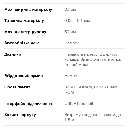
Max. ширина матеріалу
80 мм
Товщина матеріалу
0.05 ‒ 0.1 мм
Max. діаметр рулону
50 мм
Автообрізка чека
Немає
Датчики
Наявність паперу, Відкритої
кришки, Визначення етикетки,
Чорної мітки
Вбудований зумер
Немає
Обсяг пам'яті
32 МБ SDRAM, 64 МБ Flash
ROM
Інтерфейс підключення
USB + Bluetooth
Захист корпусу
Витримує падіння з висоти до
1.5 м