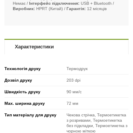
Немає
Інтерфейс підключення
USB + Bluetooth
Виробник
HPRT (Китай)
Гарантія
12 місяців
Характеристики
Технологія друку
Термодрук
Дозвіл друку
203 dpi
Швидкість друку
90 мм/с
Max. ширина друку
72 мм
Тип матеріалу для друку
Чекова стрічка, Термоетикетка
з розривами, Термоетикетка
без підкладки, Термоетикетка з
чорною міткою