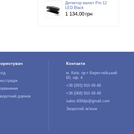
Детектор валют Pro 12
LED Black
1 134
,00
грн
Користувач
Контакти
хід
м. Київ, пр-т Берестейський
60, оф. 4
еєстрація
+38 (093) 810 49 49
орівняння
+38 (068) 810 49 49
воротний дзвінок
sales.600dpi@gmail.com
Зворотній зв'язок