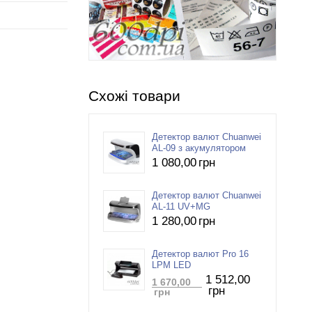
Схожі товари
Детектор валют Chuanwei
AL-09 з акумулятором
1 080
,00
грн
Детектор валют Chuanwei
AL-11 UV+MG
1 280
,00
грн
Детектор валют Pro 16
LPM LED
1 512
,00
1 670
,00
грн
грн