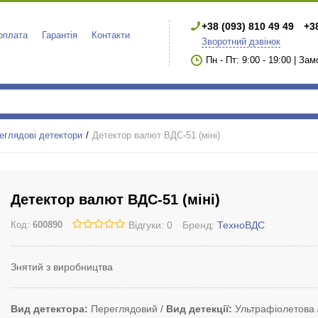
+38 (093) 810 49 49
+3
 оплата
Гарантія
Контакти
Зворотний дзвінок
Пн - Пт: 9:00 - 19:00 | За
еглядові детектори
Детектор валют ВДС-51 (міні)
Детектор валют ВДС-51 (міні)
Відгуки: 0
Бренд:
ТехноВДС
Код:
600890
Знятий з виробництва
Вид детектора
Переглядовий
Вид детекції
Ультрафіолетова