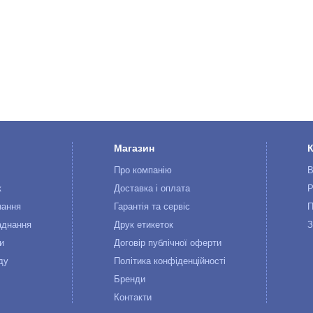
Магазин
Про компанію
В
к
Доставка і оплата
Р
нання
Гарантія та сервіс
П
аднання
Друк етикеток
З
и
Договір публічної оферти
ду
Політика конфіденційності
Бренди
Контакти