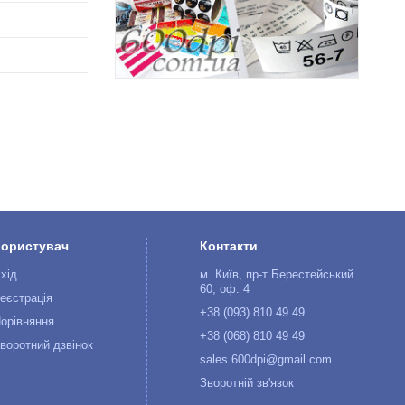
Користувач
Контакти
хід
м. Київ, пр-т Берестейський
60, оф. 4
еєстрація
+38 (093) 810 49 49
орівняння
+38 (068) 810 49 49
воротний дзвінок
sales.600dpi@gmail.com
Зворотній зв'язок