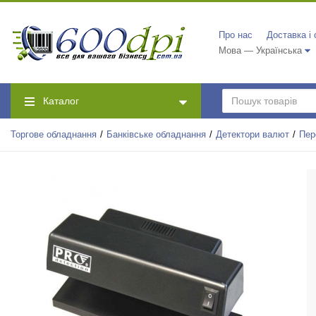
Про нас
Доставка і
Мова — Українська
Каталог
Торгове обладнання
Банківське обладнання
Детектори валют
Пер