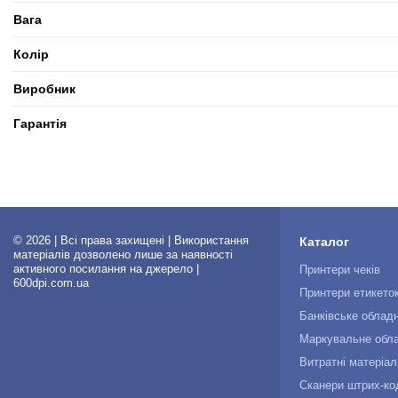
Вага
Колір
Виробник
Гарантія
© 2026 | Всі права захищені | Використання
Каталог
матеріалів дозволено лише за наявності
активного посилання на джерело |
Принтери чеків
600dpi.com.ua
Принтери етикето
Банківське облад
Маркувальне обл
Витратні матеріал
Сканери штрих-ко