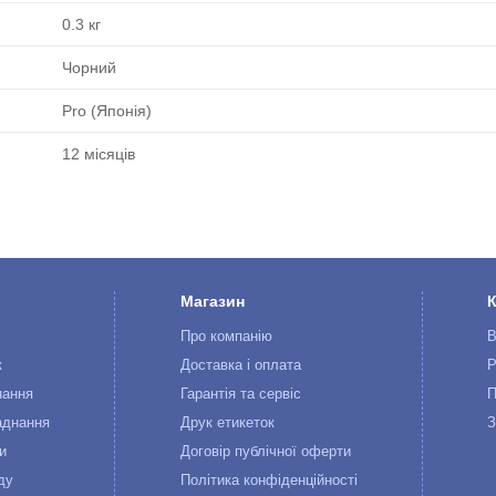
0.3 кг
Чорний
Pro (Японія)
12 місяців
Магазин
Про компанію
В
к
Доставка і оплата
Р
нання
Гарантія та сервіс
П
аднання
Друк етикеток
З
и
Договір публічної оферти
ду
Політика конфіденційності