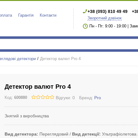
+38 (093) 810 49 49
+3
 оплата
Гарантія
Контакти
Зворотний дзвінок
Пн - Пт: 9:00 - 19:00 | За
еглядові детектори
Детектор валют Pro 4
Детектор валют Pro 4
Відгуки: 0
Бренд:
Pro
Код:
600880
Знятий з виробництва
Вид детектора
Переглядовий
Вид детекції
Ультрафіолетова