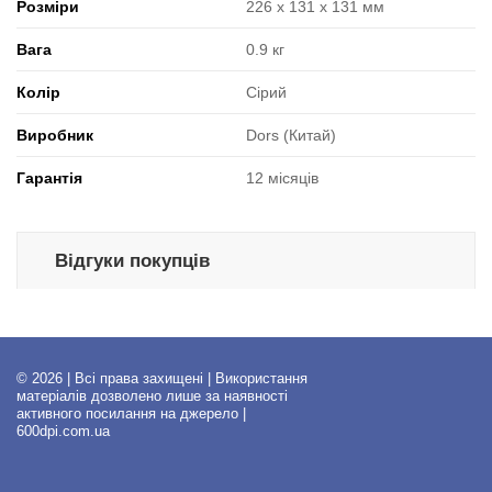
Розміри
226 x 131 x 131 мм
Вага
0.9 кг
Колір
Сірий
Виробник
Dors (Китай)
Гарантія
12 місяців
Відгуки покупців
© 2026 | Всі права захищені | Використання
матеріалів дозволено лише за наявності
активного посилання на джерело |
600dpi.com.ua