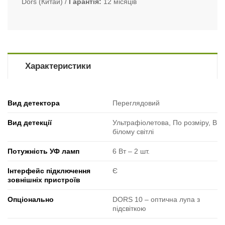
Dors (Китай)
Гарантія
12 місяців
Характеристики
Вид детектора
Переглядовий
Вид детекції
Ультрафіолетова, По розміру, В
білому світлі
Потужність УФ ламп
6 Вт ‒ 2 шт.
Інтерфейс підключення
Є
зовнішніх пристроїв
Опціонально
DORS 10 ‒ оптична лупа з
підсвіткою