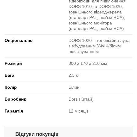
відеовходи для підключення
DORS 1010 та DORS 1020,
зовнішнього відеоджерела
(стандарт PAL, роз'єм RCA),
зовнішнього монітора
(стандарт PAL, роз'єм RCA)
Опціонально
DORS 1020 – телевізійна лупа
з вбудованим УФ/ІЧ/білим
підсвічуванням
Розміри
300 x 170 x 210 мм
Вага
2.3 кг
Колір
Білий
Виробник
Dors (Китай)
Гарантія
12 місяців
Відгуки покупців