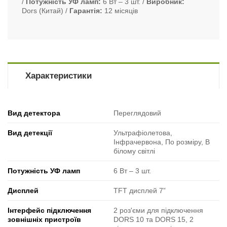
Потужність УФ ламп
6 Вт ‒ 3 шт.
Виробник
Dors (Китай)
Гарантія
12 місяців
Характеристики
Вид детектора
Переглядовий
Вид детекції
Ультрафіолетова,
Інфрачервона, По розміру, В
білому світлі
Потужність УФ ламп
6 Вт ‒ 3 шт.
Дисплей
TFT дисплей 7”
Інтерфейс підключення
2 роз'єми для підключення
зовнішніх пристроїв
DORS 10 та DORS 15, 2