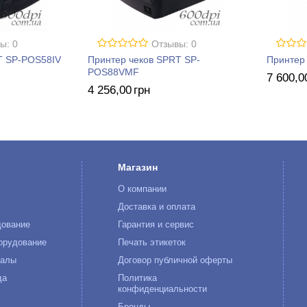
ы: 0
Отзывы: 0
T SP-POS58IV
Принтер чеков SPRT SP-
Принтер
POS88VMF
7 600
,0
4 256
,00
грн
Магазин
О компании
к
Доставка и оплата
дование
Гарантия и сервис
орудование
Печать этикеток
иалы
Договор публичной оферты
да
Политика
конфиденциальности