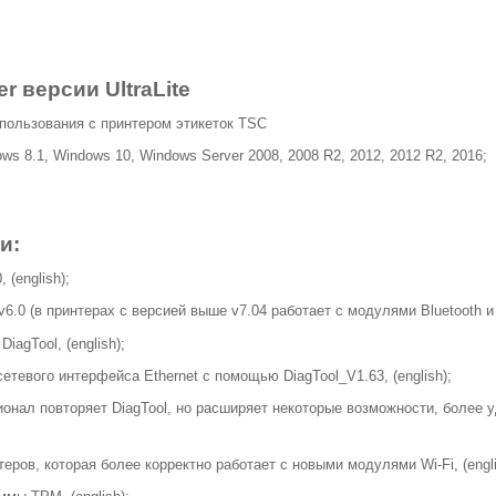
r версии UltraLite
спользования с принтером этикеток TSC
s 8.1, Windows 10, Windows Server 2008, 2008 R2, 2012, 2012 R2, 2016;
и:
 (english);
.0 (в принтерах с версией выше v7.04 работает с модулями Bluetooth и Wi
iagTool, (english);
етевого интерфейса Ethernet с помощью DiagTool_V1.63, (english);
онал повторяет DiagTool, но расширяет некоторые возможности, более
ров, которая более корректно работает с новыми модулями Wi-Fi, (engli