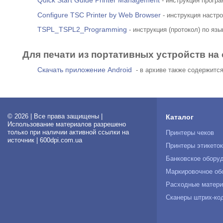
Quick Start Guide Printer Management
- инструкция програ
Configure TSC Printer by Web Browser
- инструкция настр
TSPL_TSPL2_Programming
- инструкция (протокол) по язы
Для печати из портативных устройств на
Cкачать приложение Android
- в архиве также содержится
© 2026 | Все права защищены |
Каталог
Использование материалов разрешено
только при наличии активной ссылки на
Принтеры чеков
источник | 600dpi.com.ua
Принтеры этикето
Банковское обору
Маркировочное об
Расходные матер
Сканеры штрих-ко