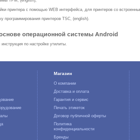
ммы TPM, (english);
ойки принтера с помощью WEB интерфейса, для принтеров со встроенным 
ку программирования принтеров TSC, (english).
 основе операционной системы Android
 инструкция по настройке утилиты.
Магазин
О компании
к
Доставка и оплата
дование
Гарантия и сервис
орудование
Печать этикеток
иалы
Договор публичной оферты
да
Политика
конфиденциальности
Бренды