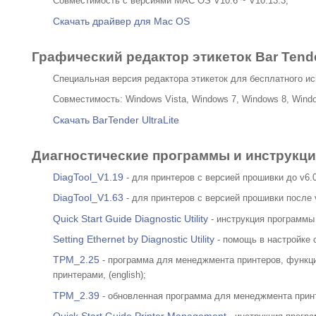
Совместимость с версиями MAC OS V10.6 ~ V10.13.3;
Скачать драйвер для Mac OS
Графический редактор этикеток Bar Tende
Специальная версия редактора этикеток для бесплатного и
Совместимость: Windows Vista, Windows 7, Windows 8, Window
Скачать BarTender UltraLite
Диагностические программы и инструкци
DiagTool_V1.19
- для принтеров с версией прошивки до v6.0,
DiagTool_V1.63
- для принтеров с версией прошивки после v6
Quick Start Guide Diagnostic Utility
- инструкция программы D
Setting Ethernet by Diagnostic Utility
- помощь в настройке с
TPM_2.25
- программа для менеджмента принтеров, функци
принтерами, (english);
TPM_2.39
- обновленная программа для менеджмента принте