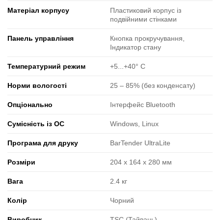
Матеріал корпусу
Пластиковий корпус із
подвійними стінками
Панель управління
Кнопка прокручування,
Індикатор стану
Температурний режим
+5...+40° C
Норми вологості
25 ‒ 85% (без конденсату)
Опціонально
Інтерфейс Bluetooth
Сумісність із ОС
Windows, Linux
Програма для друку
BarTender UltraLite
Розміри
204 x 164 x 280 мм
Вага
2.4 кг
Колір
Чорний
Виробник
TSC (Тайвань)