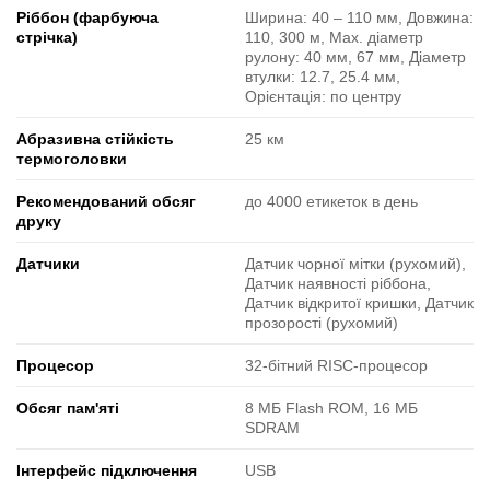
Ріббон (фарбуюча
Ширина: 40 ‒ 110 мм, Довжина:
стрічка)
110, 300 м, Max. діаметр
рулону: 40 мм, 67 мм, Діаметр
втулки: 12.7, 25.4 мм,
Орієнтація: по центру
Абразивна стійкість
25 км
термоголовки
Рекомендований обсяг
до 4000 етикеток в день
друку
Датчики
Датчик чорної мітки (рухомий),
Датчик наявності ріббона,
Датчик відкритої кришки, Датчик
прозорості (рухомий)
Процесор
32-бітний RISC-процесор
Обсяг пам'яті
8 МБ Flash ROM, 16 МБ
SDRAM
Інтерфейс підключення
USB