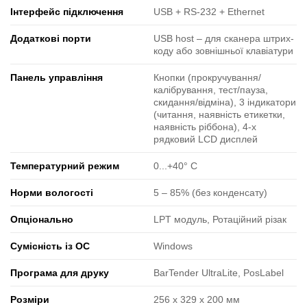
Інтерфейс підключення
USB + RS-232 + Ethernet
Додаткові порти
USB host ‒ для сканера штрих-
коду або зовнішньої клавіатури
Панель управління
Кнопки (прокручування/
калібрування, тест/пауза,
скидання/відміна), 3 індикатори
(читання, наявність етикетки,
наявність ріббона), 4-х
рядковий LCD дисплей
Температурний режим
0...+40° C
Норми вологості
5 ‒ 85% (без конденсату)
Опціонально
LPT модуль, Ротаційний різак
Сумісність із ОС
Windows
Програма для друку
BarTender UltraLite, PosLabel
Розміри
256 x 329 x 200 мм