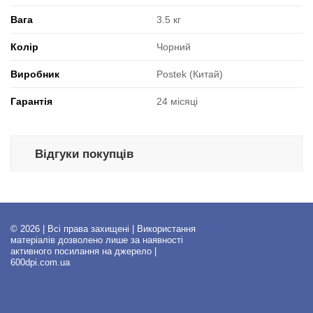
Вага
3.5 кг
Колір
Чорний
Виробник
Postek (Китай)
Гарантія
24 місяці
Відгуки покупців
© 2026 | Всі права захищені | Використання
матеріалів дозволено лише за наявності
активного посилання на джерело |
600dpi.com.ua