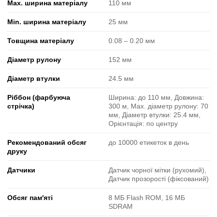
Max. ширина матеріалу
110 мм
Min. ширина матеріалу
25 мм
Товщина матеріалу
0.08 ‒ 0.20 мм
Діаметр рулону
152 мм
Діаметр втулки
24.5 мм
Ріббон (фарбуюча
Ширина: до 110 мм, Довжина:
стрічка)
300 м, Max. діаметр рулону: 70
мм, Діаметр втулки: 25.4 мм,
Орієнтація: по центру
Рекомендований обсяг
до 10000 етикеток в день
друку
Датчики
Датчик чорної мітки (рухомий),
Датчик прозорості (фіксований)
Обсяг пам'яті
8 МБ Flash ROM, 16 МБ
SDRAM