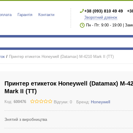
+38 (093) 810 49 49
+3
 оплата
Гарантія
Контакти
Зворотний дзвінок
Пн - Пт: 9:00 - 19:00 | За
ток
Принтер етикеток Honeywell (Datamax) M-4210 Mark II (TT)
Принтер етикеток Honeywell (Datamax) M-4
Mark II (TT)
Відгуки: 0
Бренд:
Honeywell
Код:
600476
Знятий з виробництва