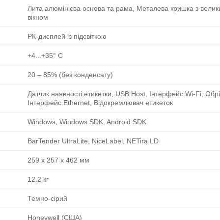
Лита алюмінієва основа та рама, Металева кришка з вели
вікном
РК-дисплей із підсвіткою
+4...+35° C
20 ‒ 85% (без конденсату)
Датчик наявності етикетки, USB Host, Інтерфейс Wi-Fi, Обрі
Інтерфейс Ethernet, Відокремлювач етикеток
Windows, Windows SDK, Android SDK
BarTender UltraLite, NiceLabel, NETira LD
259 x 257 x 462 мм
12.2 кг
Темно-сірий
Honeywell (США)