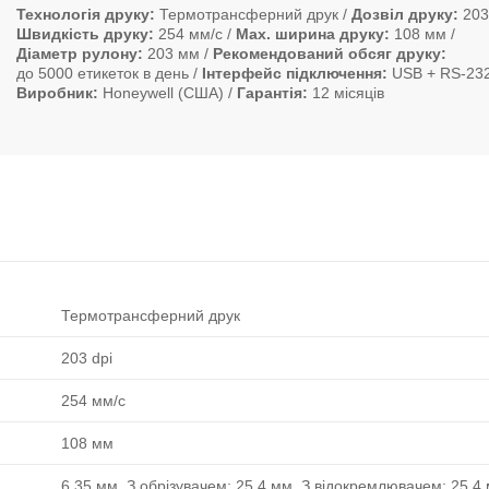
Технологія друку
Термотрансферний друк
Дозвіл друку
203
Швидкість друку
254 мм/с
Max. ширина друку
108 мм
Діаметр рулону
203 мм
Рекомендований обсяг друку
до 5000 етикеток в день
Інтерфейс підключення
USB + RS-23
Виробник
Honeywell (США)
Гарантія
12 місяців
Термотрансферний друк
203 dpi
254 мм/с
108 мм
6.35 мм, З обрізувачем: 25.4 мм, З відокремлювачем: 25.4