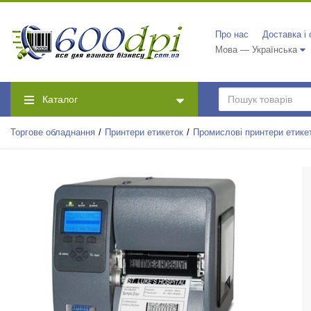
Про нас
Доставка і
Мова — Українська
Каталог
Торгове обладнання
Принтери етикеток
Промислові принтери етике