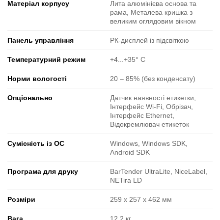
Матеріал корпусу
Лита алюмінієва основа та
рама, Металева кришка з
великим оглядовим вікном
Панель управління
РК-дисплей із підсвіткою
Температурний режим
+4...+35° C
Норми вологості
20 ‒ 85% (без конденсату)
Опціонально
Датчик наявності етикетки,
Інтерфейс Wi-Fi, Обрізач,
Інтерфейс Ethernet,
Відокремлювач етикеток
Сумісність із ОС
Windows, Windows SDK,
Android SDK
Програма для друку
BarTender UltraLite, NiceLabel,
NETira LD
Розміри
259 x 257 x 462 мм
Вага
12.2 кг