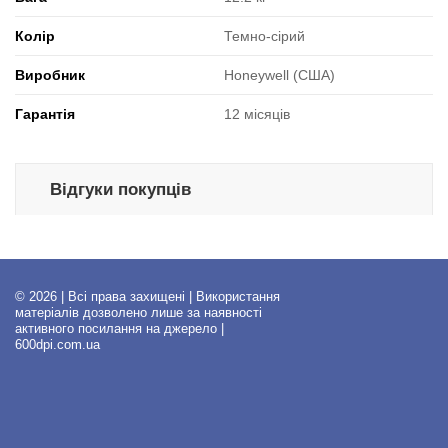
Колір
Темно-сірий
Виробник
Honeywell (США)
Гарантія
12 місяців
Відгуки покупців
© 2026 | Всі права захищені | Використання
матеріалів дозволено лише за наявності
активного посилання на джерело |
600dpi.com.ua