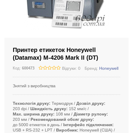
Принтер етикеток Honeywell
(Datamax) M-4206 Mark II (DT)
Відгуки: 0
Бренд:
Honeywell
Код:
600473
Знятий з виробництва
Технологія друку
Термодрук
Дозвіл друку
203 dpi
Швидкість друку
152 мм/с
Max. ширина друку
108 мм
Діаметр рулону
203 мм
Рекомендований обсяг друку
до 5000 етикеток в день
Інтерфейс підключення
USB + RS-232 + LPT
Виробник
Honeywell (США)