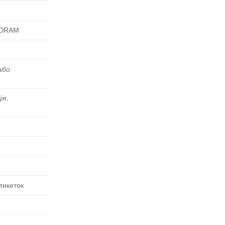
 SDRAM
або
ія,
тикеток