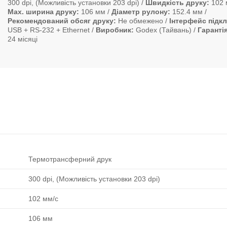
300 dpi, (Можливість установки 203 dpi)
Швидкість друку
102 
Max. ширина друку
106 мм
Діаметр рулону
152.4 мм
Рекомендований обсяг друку
Не обмежено
Інтерфейс підк
USB + RS-232 + Ethernet
Виробник
Godex (Тайвань)
Гаранті
24 місяці
Термотрансферний друк
300 dpi, (Можливість установки 203 dpi)
102 мм/с
106 мм