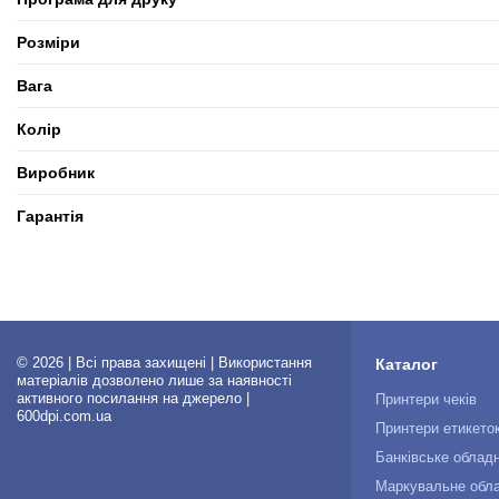
Розміри
Вага
Колір
Виробник
Гарантія
© 2026 | Всі права захищені | Використання
Каталог
матеріалів дозволено лише за наявності
активного посилання на джерело |
Принтери чеків
600dpi.com.ua
Принтери етикето
Банківське облад
Маркувальне обл