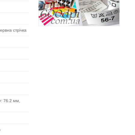
ервна стрічка
: 76.2 мм,
)