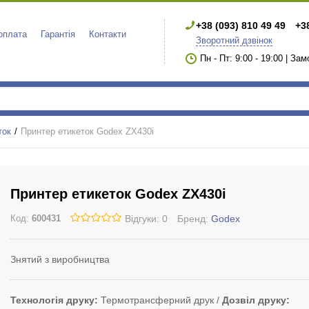
+38 (093) 810 49 49
+3
 оплата
Гарантія
Контакти
Зворотний дзвінок
Пн - Пт: 9:00 - 19:00 | За
ток
Принтер етикеток Godex ZX430i
Принтер етикеток Godex ZX430i
Відгуки: 0
Бренд:
Godex
Код:
600431
Знятий з виробництва
Технологія друку
Термотрансферний друк
Дозвіл друку