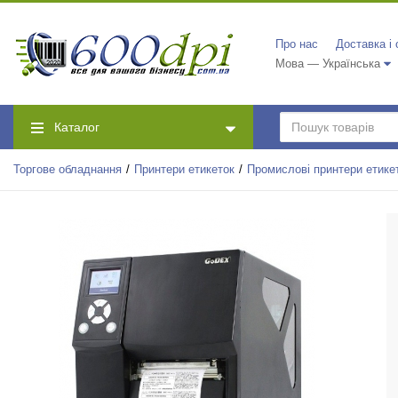
Про нас
Доставка і
Мова — Українська
Каталог
Торгове обладнання
Принтери етикеток
Промислові принтери етике