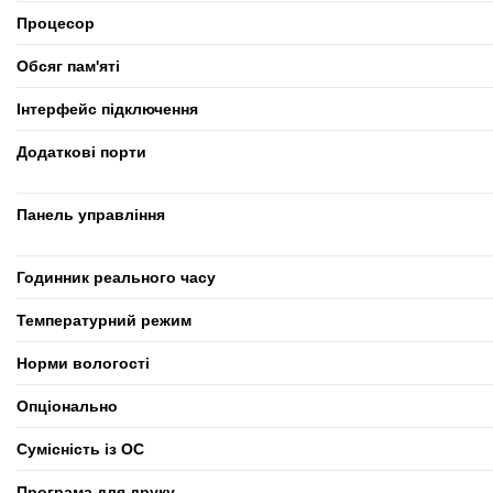
Процесор
Обсяг пам'яті
Інтерфейс підключення
Додаткові порти
Панель управління
Годинник реального часу
Температурний режим
Норми вологості
Опціонально
Сумісність із ОС
Програма для друку