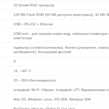
32-бітний RISC-процесор
128 МБ Flash ROM (60 МБ доступно користувачу), 32 МБ
USB + RS-232 + Ethernet
USB host ‒ для сканера штрих-коду, зовнішньої клавіатури 
комп'ютера
Індикатор (готовність/помилка), Кнопки (управління, навігац
калібрування), Кольоровий дисплей
Є
+5...+40° C
20 ‒ 85% (без конденсату)
Інтерфейс Wi-Fi, Обрізач, Інтерфейс LPT, Відокремлювач е
Mac OS, Windows, Linux, iOS SDK, Windows SDK
BarTender UltraLite, Qlabel-IV, GoLabel