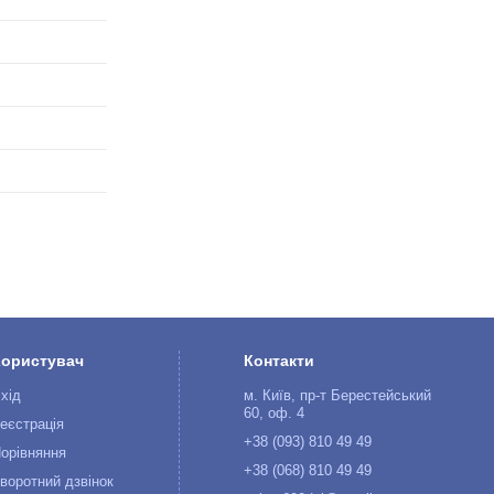
Користувач
Контакти
хід
м. Київ, пр-т Берестейський
60, оф. 4
еєстрація
+38 (093) 810 49 49
орівняння
+38 (068) 810 49 49
воротний дзвінок