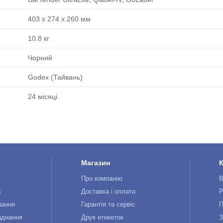
403 x 274 x 260 мм
10.8 кг
Чорний
Godex (Тайвань)
24 місяці
Магазин
Про компанію
В
к
Доставка і оплата
Р
нання
Гарантія та сервіс
П
аднання
Друк етикеток
З