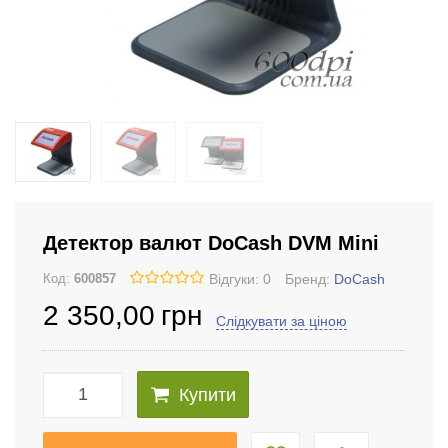
Детектор валют DoCash DVM Mini
Відгуки: 0
Бренд:
DoCash
Код:
600857
2 350
,00
грн
Слідкувати за ціною
Купити