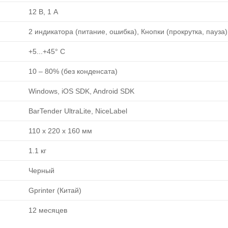
12 В, 1 A
2 индикатора (питание, ошибка), Кнопки (прокрутка, пауза)
+5...+45° C
10 ‒ 80% (без конденсата)
Windows, iOS SDK, Android SDK
BarTender UltraLite, NiceLabel
110 x 220 x 160 мм
1.1 кг
Черный
Gprinter (Китай)
12 месяцев