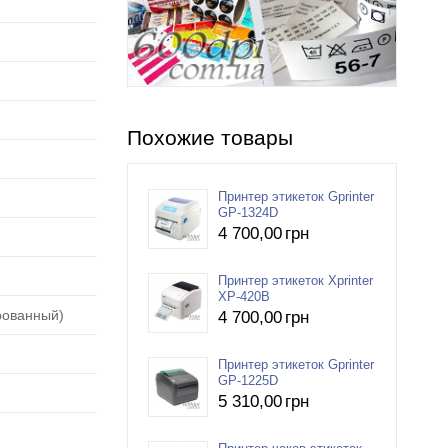
Похожие товары
Принтер этикеток Gprinter
GP-1324D
4 700
,00
грн
Принтер этикеток Xprinter
XP-420B
рованный)
4 700
,00
грн
Принтер этикеток Gprinter
GP-1225D
5 310
,00
грн