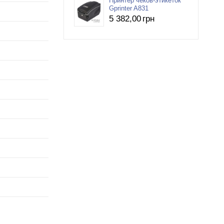
Принтер чеков-этикеток
Gprinter A831
5 382
,00
грн