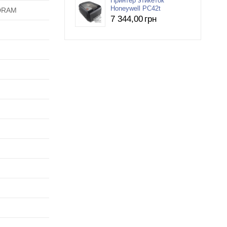
Принтер этикеток
Honeywell PC42t
SDRAM
7 344
,00
грн