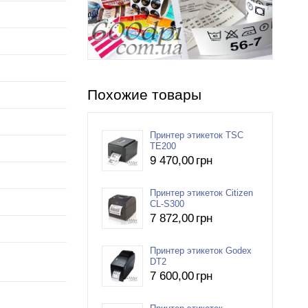
Похожие товары
Принтер этикеток TSC
TE200
9 470
,00
грн
Принтер этикеток Citizen
CL-S300
7 872
,00
грн
Принтер этикеток Godex
DT2
7 600
,00
грн