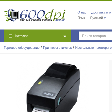
О нас
Доставка и о
Язык — Русский
Каталог
Торговое оборудование
Принтеры этикеток
Настольные принтеры э